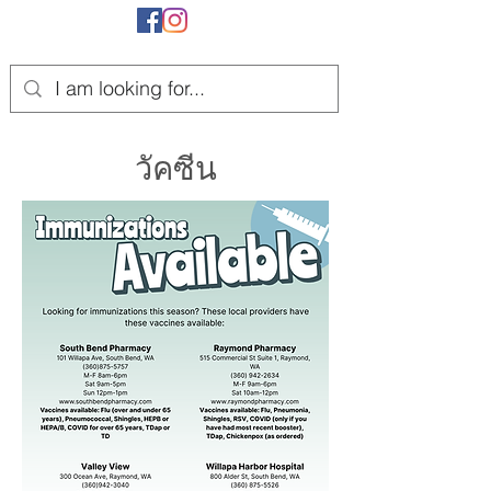
วัคซีน