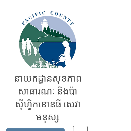
នាយកដ្ឋានសុខភាព
សាធារណៈ និងប៉ា
ស៊ីហ្វិកខោនធី សេវា
មនុស្ស