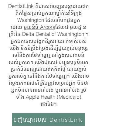
DentistLink គឺ​ជា​សេវា​បញ្ជូន​បន្ត​ដោយ​ឥត​
គិត​ថ្លៃ​សម្រាប់​អ្នក​ណា​ម្នាក់​នៅ​ទីក្រុង
Washington ដែល​នាំ​មក​ជូន​អ្នក​
ដោយ
មូលនិធិ Arcora
ដែលជាមូលដ្ឋាន
គ្រឹះនៃ Delta Dental of Washington ។
អ្នកឯកទេសបង្អែកដ៏រួសរាយរាក់ទាក់របស់
យើង ខិតខំប្រឹងប្រែងដើម្បីជួយភ្ជាប់មនុស្ស
ទៅនឹងការថែទាំធ្មេញនៅក្នុងសហគមន៍
របស់ពួកគេ។ យើង​ជា​សេវា​បញ្ជូន​បន្ត​មិន​រក​
ប្រាក់​ចំណេញ​ដោយ​ឥត​គិត​ថ្លៃ ដោយ​ភ្ជាប់​
អ្នក​រាល់​គ្នា​ទៅ​នឹង​ការ​ថែទាំ​ធ្មេញ។ យើងអាច
ស្វែងរកការថែទាំត្រឹមត្រូវសម្រាប់អ្នក មិនថា
អ្នកមិនមានធានារ៉ាប់រង ឬធានារ៉ាប់រង រួម
ទាំង Apple Health (Medicaid)
ផងដែរ។
បញ្ជីឈ្មោះរបស់ DentistLink