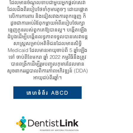
ដែលមានចំណូលទាបជាមួយអ្នកផ្តល់សេវា
ដែលដឹងពីរបៀបថែទាំកុមារតូចៗ ដោយផ្តោត
លើការការពារ និងជៀសវាងការពុកធ្មេញ ក៏
ដូចជាការអប់រំឪពុកម្តាយអំពីរបៀបថែរក្សា
ធ្មេញកូនរបស់ពួកគេឱ្យបានល្អ។ បង្កើតឡើង
ដំបូងដើម្បីបង្កើនលទ្ធភាពទទួលបានសេវាទន្ត
សាស្ត្រសម្រាប់អតិថិជនដែលមានសិទ្ធិ
Medicaid ដែលមានអាយុចាប់ពី 5 ឆ្នាំឡើង
ទៅ ចាប់ពីខែមករា ឆ្នាំ 2022 កម្មវិធីនឹងត្រូវ
បានពង្រីកដើម្បីរួមបញ្ចូលកុមារដែលមាន
សូចនាកររដ្ឋបាលពិការភាពអភិវឌ្ឍន៍ (DDA)
អាយុដប់ពីរឆ្នាំ។
គេហទំព័រ ABCD