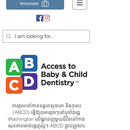
ឱកាស​ការងារ
ការចូលទៅកាន់ទន្តពេទ្យទារក និងកុមារ
(ABCD) ធ្វើឱ្យកុមារតូចៗនៅទូទាំងរដ្ឋ
Washington លើផ្លូវពេញមួយជីវិតទៅកាន់
សុខភាពមាត់ធ្មេញល្អ។ ABCD ភ្ជាប់គ្រួសារ