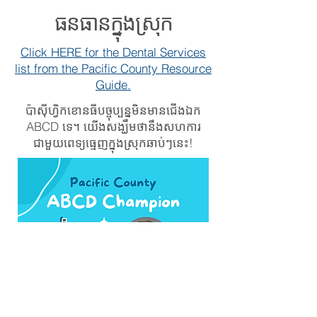
ធនធានក្នុងស្រុក
Click HERE for the Dental Services
list from the Pacific County Resource
Guide.
ប៉ាស៊ីហ្វិកខោនធីបច្ចុប្បន្នមិនមានជើងឯក
ABCD ទេ។ យើងសង្ឃឹមថានឹងសហការ
ជាមួយពេទ្យធ្មេញក្នុងស្រុកឆាប់ៗនេះ!