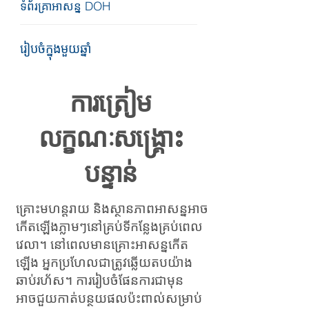
ទំព័រគ្រាអាសន្ន DOH
រៀបចំក្នុងមួយឆ្នាំ
ការត្រៀម
លក្ខណៈសង្គ្រោះ
បន្ទាន់
គ្រោះមហន្តរាយ និងស្ថានភាពអាសន្នអាច
កើតឡើងភ្លាមៗនៅគ្រប់ទីកន្លែងគ្រប់ពេល
វេលា។ នៅពេលមានគ្រោះអាសន្នកើត
ឡើង អ្នកប្រហែលជាត្រូវឆ្លើយតបយ៉ាង
ឆាប់រហ័ស។ ការរៀបចំផែនការជាមុន
អាចជួយកាត់បន្ថយផលប៉ះពាល់សម្រាប់