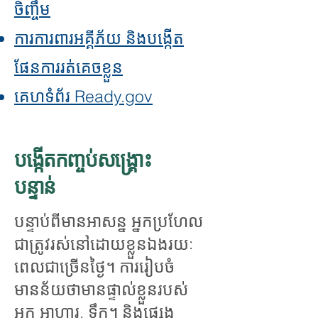
ចិញ្ចឹម
ការការពារអគ្គីភ័យ និងបង្កើត
ផែនការរត់គេចខ្លួន
គេហទំព័រ Ready.gov
បង្កើតកញ្ចប់សង្គ្រោះ
បន្ទាន់
បន្ទាប់ពីមានអាសន្ន អ្នកប្រហែល
ជាត្រូវរស់នៅដោយខ្លួនឯងរយៈ
ពេលជាច្រើនថ្ងៃ។ ការរៀបចំ
មានន័យថាមានផ្ទាល់ខ្លួនរបស់
អ្នក
អាហារ
,
ទឹក។
និងផ្សេង