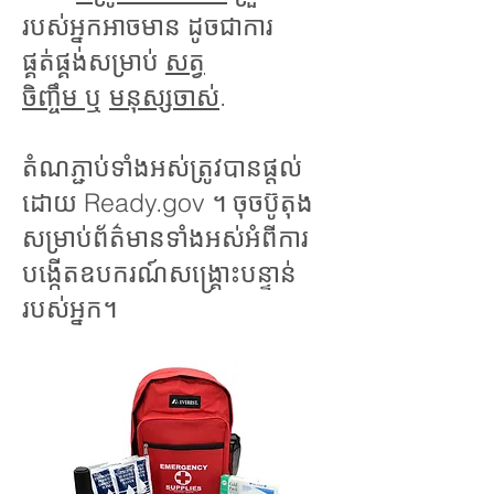
របស់អ្នកអាចមាន ដូចជាការ
ផ្គត់ផ្គង់សម្រាប់
សត្វ
ចិញ្ចឹម
ឬ
មនុស្សចាស់
.
តំណភ្ជាប់ទាំងអស់ត្រូវបានផ្តល់
ដោយ Ready.gov ។ ចុចប៊ូតុង
សម្រាប់ព័ត៌មានទាំងអស់អំពីការ
បង្កើតឧបករណ៍សង្គ្រោះបន្ទាន់
របស់អ្នក។