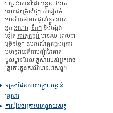
ជាត្រូវរស់នៅដោយខ្លួនឯងរយៈ
ពេលជាច្រើនថ្ងៃ។ ការរៀបចំ
មានន័យថាមានផ្ទាល់ខ្លួនរបស់
អ្នក
អាហារ
,
ទឹក។
និងផ្សេង
ទៀត
ការផ្គត់ផ្គង់
មានរយៈពេលជា
ច្រើនថ្ងៃ។ ឧបករណ៍ផ្គត់ផ្គង់គ្រោះ
មហន្តរាយគឺជាបណ្តុំនៃធាតុ
មូលដ្ឋានដែលគ្រួសាររបស់អ្នកអាច
ត្រូវការក្នុងករណីមានអាសន្ន។
ទម្រង់ផែនការសង្គ្រោះបន្ទាន់
គ្រួសារ
ការរៀបចំគ្រោះមហន្តរាយសត្វ