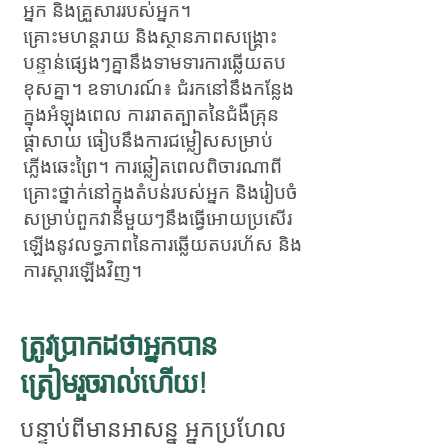
អ្នក និងគ្រួសាររបស់អ្នក។
គ្រោះមហន្តរាយ និងស្ថានភាពសង្គ្រោះ
បន្ទាន់ផ្សេងៗគ្នានឹងទាមទារការឆ្លើយតប
ខុសគ្នា។ ឧទាហរណ៍៖ ជំរកនៅនឹងកន្លែង
ក្នុងអំឡុងពេល
ការរាតត្បាតនៃជំងឺគ្រុន
ផ្តាសាយ ធៀបនឹងការជម្លៀសសម្រាប់
ភ្លើងឆេះព្រៃ។ ការឆ្លៀតពេលពិចារណាពី
គ្រោះថ្នាក់នៅក្នុងតំបន់របស់អ្នក និងរៀបចំ
សម្រាប់ពួកវានីមួយៗនឹងធ្វើអោយប្រសើរ
ឡើងនូវលទ្ធភាពនៃការឆ្លើយតបរហ័ស និង
ការស្តារឡើងវិញ។
ត្រូវប្រាកដថាអ្នកបាន
ត្រៀមរួចរាល់ហើយ!
បន្ទាប់ពីមានអាសន្ន អ្នកប្រហែល