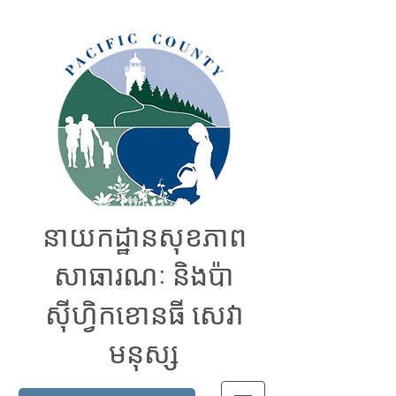
នាយកដ្ឋានសុខភាព
សាធារណៈ និងប៉ា
ស៊ីហ្វិកខោនធី សេវា
មនុស្ស