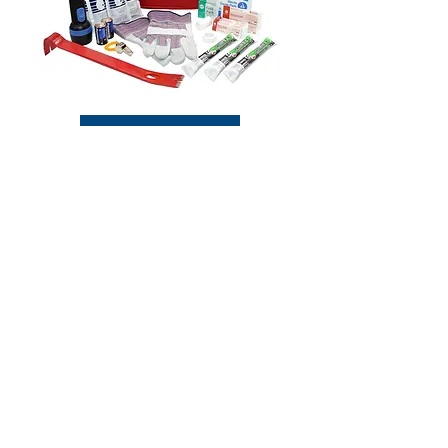
READY.GOV
ការថែទាំអ្នកដែលមាន
តម្រូវការពិសេសក្នុងពេលមាន
អាសន្ន
តំណភ្ជាប់ទៅកាន់គេហទំព័រខាង
ក្រោម ដែលនឹងជួយអ្នកក្នុងការ
រៀបចំសម្រាប់ភាពអាសន្ន