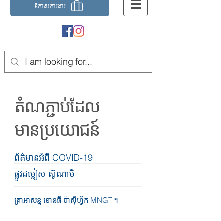
ឱកាស​ការងារ
តំណ​ភ្ជាប់​ដែល​
មានប្រយោជន៍
ព័ត៌មានអំពី COVID-19
ផ្លូវជម្លៀស ស៊ូណាមិ
គ្រាអាសន្ន ខោនធី ប៉ាស៊ីហ្វិក MNGT ។