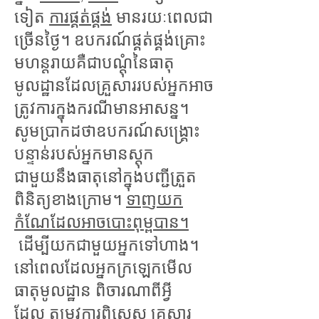
ទៀត
ការផ្គត់ផ្គង់
មានរយៈពេលជា
ច្រើនថ្ងៃ។ ឧបករណ៍ផ្គត់ផ្គង់គ្រោះ
មហន្តរាយគឺជាបណ្តុំនៃធាតុ
មូលដ្ឋានដែលគ្រួសាររបស់អ្នកអាច
ត្រូវការក្នុងករណីមានអាសន្ន។
សូមប្រាកដថាឧបករណ៍សង្គ្រោះ
បន្ទាន់របស់អ្នកមានស្តុក
ជាមួយនឹងធាតុនៅក្នុងបញ្ជីត្រួត
ពិនិត្យខាងក្រោម។
ទាញយក
កំណែដែលអាចបោះពុម្ពបាន។
ដើម្បីយកជាមួយអ្នកទៅហាង។
នៅពេលដែលអ្នកក្រឡេកមើល
ធាតុមូលដ្ឋាន ពិចារណាពីអ្វី
ដែល
តម្រូវការពិសេស
គ្រួសារ