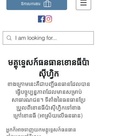
ឱកាស​ការងារ
មគ្គុទ្ទេសក៍ធនធានខោនធីប៉ា
ស៊ីហ្វិក
ខាងក្រោមនេះគឺជាបញ្ជីធនធានដែលបាន
ធ្វើបច្ចុប្បន្នភាពដែលមានសម្រាប់
សាធារណជន។ ទីតាំងនៃធនធានប្រែ
ប្រួលពីខោនធីប៉ាស៊ីហ្វិកទៅខាង
ក្រៅខោនធី (អាស្រ័យលើធនធាន)
អ្នកក៏អាចទាញយកមគ្គុទ្ទេសក៍ធនធាន