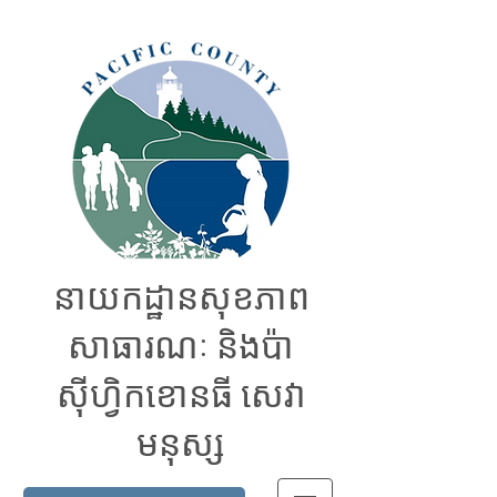
នាយកដ្ឋានសុខភាព
សាធារណៈ និងប៉ា
ស៊ីហ្វិកខោនធី សេវា
មនុស្ស