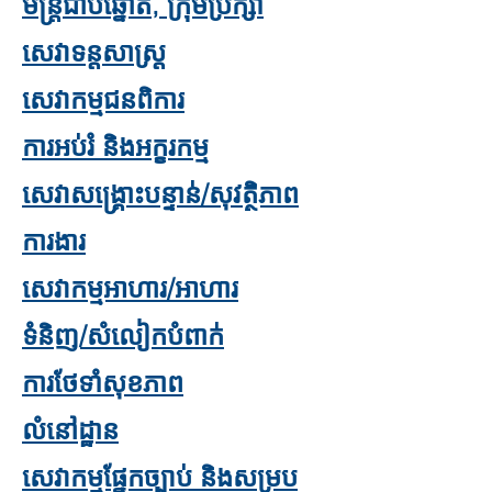
មន្ត្រីជាប់ឆ្នោត, ក្រុមប្រឹក្សា
សេវាទន្តសាស្ត្រ
សេវាកម្មជនពិការ
ការអប់រំ និងអក្ខរកម្ម
សេវាសង្គ្រោះបន្ទាន់/សុវត្ថិភាព
ការងារ
សេវាកម្មអាហារ/អាហារ
ទំនិញ/សំលៀកបំពាក់
ការ​ថែទាំ​សុខភាព
លំនៅដ្ឋាន
សេវាកម្មផ្នែកច្បាប់ និងសម្រប