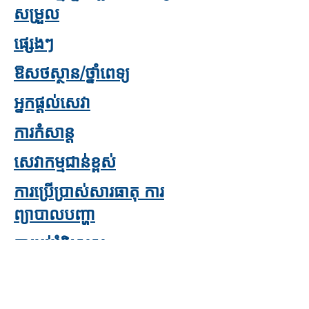
សម្រួល
ផ្សេងៗ
ឱសថស្ថាន/ថ្នាំពេទ្យ
អ្នកផ្តល់សេវា
ការកំសាន្ត
សេវាកម្មជាន់ខ្ពស់
ការប្រើប្រាស់សារធាតុ ការ
ព្យាបាលបញ្ហា
ការអប់រំពិសេស
ក្រុមគាំទ្រ
ការដឹកជញ្ជូន