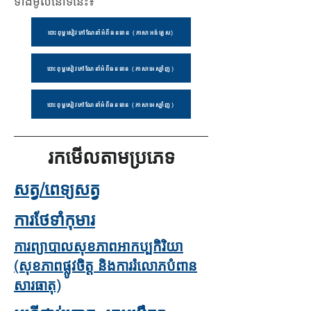
ទាំងមូលនៅទីនេះ៖
បោះពុម្ពសៀវភៅណែនាំអំពីធនធាន (ភាសាអង់គ្លេស)
បោះពុម្ពសៀវភៅណែនាំអំពីធនធាន (ភាសាអេស្ប៉ាញ)
បោះពុម្ពសៀវភៅណែនាំអំពីធនធាន (ភាសាអេស្ប៉ាញ)
រកមើលតាមប្រភេទ
សត្វ/ពេទ្យសត្វ
ការថែទាំកុមារ
ការព្យាបាលសុខភាពអាកប្បកិរិយា
(សុខភាពផ្លូវចិត្ត និងការរំលោភបំពាន
សារធាតុ)