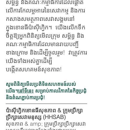
សម្ព័ន្ធ និងគណៈកម្មាធិការដែលផ្តោត
លើការកែលម្អអារេនៃសេវាកម្ម និងការ
កសាងសមត្ថភាពសេវាសង្គមនៅ
ក្នុងខោនធីប៉ាស៊ីហ្វិក។ យើងលើកទឹក
ចិត្តឱ្យអ្នកពិនិត្យមើលក្រុម សម្ព័ន្ធ និង
គណៈកម្មាធិការដែលមានរាយបញ្ជី
ខាងក្រោម និងដើម្បីចូលរួម! វាត្រូវការ
យើងទាំងអស់គ្នាដើម្បី
បង្កើតសហគមន៍សុខភាព!
សូមពិនិត្យមើលប្រតិទិនសហគមន៍របស់
យើង។
នៅទីនេះ
សម្រាប់កាលវិភាគនៃកិច្ចប្រជុំ
និងតំណភ្ជាប់ការប្រជុំ!
ប៉ាស៊ីហ្វិកខោនធីសុខភាព & ក្រុមប្រឹក្សា
ប្រឹក្សាសេវាមនុស្ស (HHSAB)
សុខភាព & amp; ក្រុមប្រឹក្សាប្រឹក្សាសេវា