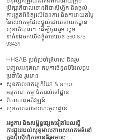
មនុស្សគឺត្រូវបានតែងតាំងដោយក្រុម
ប្រឹក្សាភិបាលខោនធីប៉ាស៊ីហ្វិក និងផ្តល់
ការត្រួតពិនិត្យលើផែនការ និងការវាយតម្លៃ
នៃសេវាកម្មដែលផ្តល់ដោយនាយកដ្ឋាន
សុខាភិបាល។ ដើម្បីចូលរួម សូម
ទាក់ទងមកយើងខ្ញុំតាមលេខ
360-875-
9343
។
HHSAB ប្រជុំប្រចាំត្រីមាស និងរួម
បញ្ចូលអនុគណៈកម្មការចំនួនបីដែលជួប
ប្រចាំខែ រួមមានៈ
សុខភាពអាកប្បកិរិយា & amp;
អនុគណៈកម្មាធិការលំនៅដ្ឋាន
ពិការភាពអភិវឌ្ឍន៍
សុខភាពសាធារណៈមូលដ្ឋាន
អង្គការ និងសម្ព័ន្ធផ្សេងទៀតដែលធ្វើ
ការជួយដល់សុខុមាលភាពសហគមន៍នៅ
ក្នុងប៉ាស៊ីហ្វិកខោនធីរួមមាន: