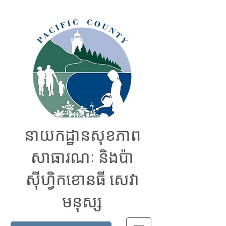
នាយកដ្ឋានសុខភាព
សាធារណៈ និងប៉ា
ស៊ីហ្វិកខោនធី សេវា
មនុស្ស