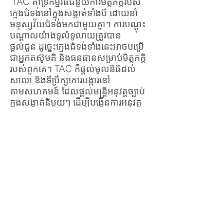
TAC គាំទ្រកម្មវិធីជំនួយការមិត្តភ័ក្តិរបស់
ក្មេងជំទង់នៅក្នុងសង្កាត់ទាំងបី ដោយនាំ
មនុស្សវ័យជំទង់មកជាមួយគ្នា។ ការបណ្តុះ
បណ្តាលយ៉ាងទូលំទូលាយត្រូវបាន
ផ្តល់ជូន ដូច្នេះក្មេងជំទង់ទាំងនេះអាចបម្រើ
ជាអ្នកតស៊ូមតិ និងធនធានសម្រាប់មិត្តភក្ដិ
របស់ពួកគេ។ TAC ក៏ផ្តល់មូលនិធិដល់
សាលា និងទីប្រឹក្សាការបង្ការនៅ
តាមសហគមន៍ ដែលផ្តល់មន្ត្រីអនុវត្តច្បាប់
ក្នុងសង្កាត់នីមួយៗ ដើម្បីបង្កើនការអនុវត្ត
ច្បាប់/គោលនយោបាយទាក់ទងនឹងគ្រឿង
ស្រវឹង ថ្នាំជក់ និងគ្រឿងញៀនផ្សេងទៀត។
មន្រ្តីចូលរួមសិស្សដើម្បីផ្តល់ការអប់រំ ការ
គាំទ្រ និងផ្តល់ធនធានដែលមាន។
ព័ត៌មានបន្ថែម
នៅ
www.pacificcountytac.org
អណ្តូង
បណ្តាញសហគមន៍ WellSpring គឺជា
អង្គការមូលដ្ឋានដែលបង្កើតឡើងដោយ