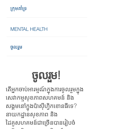
ក្រុមគាំទ្រ
MENTAL HEALTH
ចូលរួម
ចូលរួម!
តើអ្នកចាប់អារម្មណ៍ក្នុងការចូលរួមក្នុង
សេវាកម្មសុខភាពសហគមន៍ និង
សង្គមនៅក្នុងប៉ាស៊ីហ្វិកខោនធីទេ?
នាយកដ្ឋានសុខភាព និង
ដៃគូសហគមន៍ជាច្រើនបានរៀបចំ