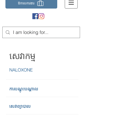
ឱកាស​ការងារ
សេវាកម្ម
NALOXONE
ការបណ្តុះបណ្តាល
សេវាព្យាបាល