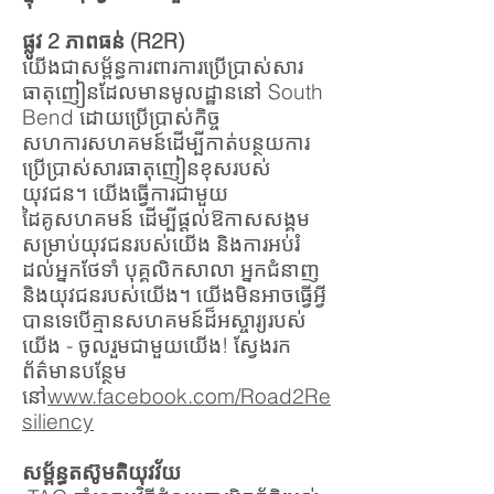
ផ្លូវ 2 ភាពធន់ (R2R)
យើងជាសម្ព័ន្ធការពារការប្រើប្រាស់សារ
ធាតុញៀនដែលមានមូលដ្ឋាននៅ South
Bend ដោយប្រើប្រាស់កិច្ច
សហការសហគមន៍ដើម្បីកាត់បន្ថយការ
ប្រើប្រាស់សារធាតុញៀនខុសរបស់
យុវជន។ យើងធ្វើការជាមួយ
ដៃគូសហគមន៍ ដើម្បីផ្តល់ឱកាសសង្គម
សម្រាប់យុវជនរបស់យើង និងការអប់រំ
ដល់អ្នកថែទាំ បុគ្គលិកសាលា អ្នកជំនាញ
និងយុវជនរបស់យើង។ យើងមិនអាចធ្វើអ្វី
បានទេបើគ្មានសហគមន៍ដ៏អស្ចារ្យរបស់
យើង - ចូលរួមជាមួយយើង! ស្វែងរក
ព័ត៌មានបន្ថែម
នៅ
www.facebook.com/Road2Re
siliency
សម្ព័ន្ធតស៊ូមតិយុវវ័យ