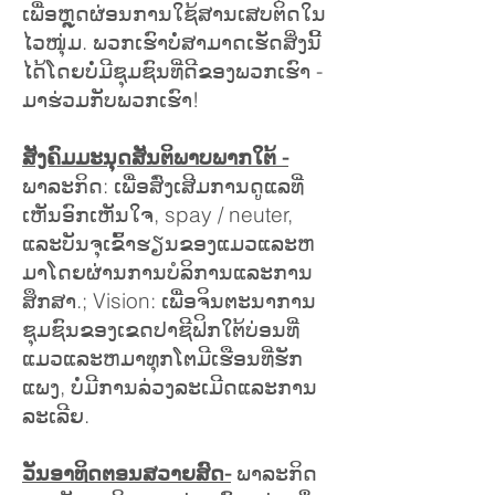
ເພື່ອຫຼຸດຜ່ອນການໃຊ້ສານເສບຕິດໃນ
ໄວໜຸ່ມ. ພວກ​ເຮົາ​ບໍ່​ສາ​ມາດ​ເຮັດ​ສິ່ງ​ນີ້​
ໄດ້​ໂດຍ​ບໍ່​ມີ​ຊຸມ​ຊົນ​ທີ່​ດີ​ຂອງ​ພວກ​ເຮົາ -
ມາ​ຮ່ວມ​ກັບ​ພວກ​ເຮົາ​!
ສັງ​ຄົມ​ມະ​ນຸດ​ສັນ​ຕິ​ພາບ​ພາກ​ໃຕ້ -
ພາລະກິດ: ເພື່ອສົ່ງເສີມການດູແລທີ່
ເຫັນອົກເຫັນໃຈ, spay / neuter,
ແລະບັນຈຸເຂົ້າຮຽນຂອງແມວແລະຫ
ມາໂດຍຜ່ານການບໍລິການແລະການ
ສຶກສາ.; Vision: ເພື່ອຈິນຕະນາການ
ຊຸມຊົນຂອງເຂດປາຊີຟິກໃຕ້ບ່ອນທີ່
ແມວແລະຫມາທຸກໂຕມີເຮືອນທີ່ຮັກ
ແພງ, ບໍ່ມີການລ່ວງລະເມີດແລະການ
ລະເລີຍ.
ວັນອາທິດຕອນສວາຍສົດ-
ພາລະກິດ