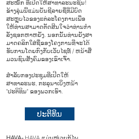
ສະໝັກ ທີ່ເປີດໃຫ້ສາທາລະນະຊົນ!
ຂ້າງລຸ່ມນີ້ແມ່ນບັນຊີລາຍຊື່ທີ່ມີບົດ
ສະຫຼຸບໄວຂອງແຕ່ລະໂຄງການເພື່ອ
ໃຫ້ທ່ານສາມາດຕັດສິນໃຈວ່າທ່ານກໍາ
ລັງຊອກຫາຫຍັງ. ນອກ​ນັ້ນ​ທ່ານ​ຍັງ​ສາ​
ມາດ​ຄລິກ​ໃສ່​ຊື່​ຂອງ​ໂຄງ​ການ​ທີ່​ຈະ​ໄດ້​
ຮັບ​ການ​ໂດຍ​ກົງ​ກັບ​ເວັບ​ໄຊ​ທ​໌ / ຫນ້າ​ສື່​
ມວນ​ຊົນ​ສັງ​ຄົມ​ຂອງ​ເຂົາ​ເຈົ້າ​.
ສໍາລັບກອງປະຊຸມທີ່ເປີດໃຫ້
ສາທາລະນະ, ກະລຸນາເບິ່ງຫນ້າ
"ປະຕິທິນ" ຂອງພວກເຮົາ.
ປະຕິທິນ
HAVA-
HAVA ແມ່ນໜ່ວຍກູ້ໄພ