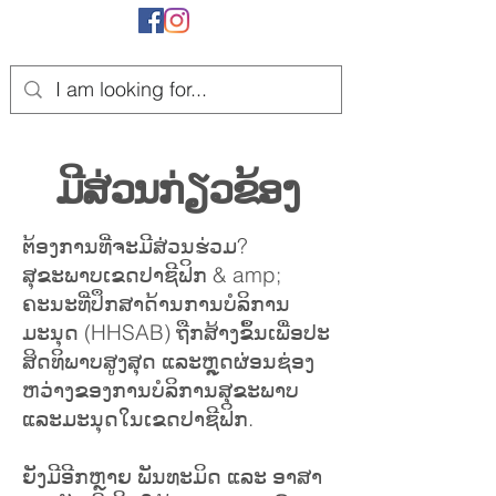
ມີ​ສ່ວນ​ກ່ຽວ​ຂ້ອງ
ຕ້ອງການທີ່ຈະມີສ່ວນຮ່ວມ?
ສຸຂະພາບເຂດປາຊີຟິກ & amp;
ຄະນະທີ່ປຶກສາດ້ານການບໍລິການ
ມະນຸດ (HHSAB)
ຖືກ​ສ້າງ​ຂຶ້ນ​ເພື່ອ​ປະ​
ສິດ​ທິ​ພາບ​ສູງ​ສຸດ ແລະ​ຫຼຸດ​ຜ່ອນ​ຊ່ອງ​
ຫວ່າງ​ຂອງ​ການ​ບໍ​ລິ​ການ​ສຸ​ຂະ​ພາບ​
ແລະ​ມະ​ນຸດ​ໃນ​ເຂດ​ປາ​ຊີ​ຟິກ.
ຍັງມີອີກຫຼາຍ ພັນທະມິດ ແລະ ອາສາ