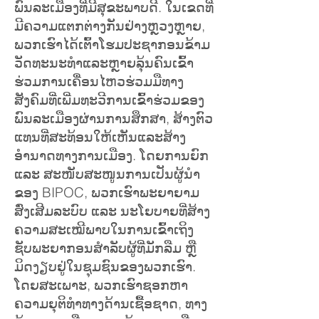
ພົນລະເມືອງທີ່ມີສຸຂະພາບດີ. ໃນ​ເຂດ​ທີ່​
ມີ​ຄວາມ​ແຕກ​ຕ່າງ​ກັນ​ຢ່າງ​ຫຼວງ​ຫຼາຍ,
ພວກ​ເຮົາ​ໄດ້​ເຕົ້າ​ໂຮມ​ປະຊາກອນ​ຂ້າມ​
ວັດທະນະທຳ​ແລະ​ຫຼາຍ​ລຸ້ນຄົນ​ເຂົ້າ​
ຮ່ວມ​ການ​ເຄື່ອນ​ໄຫວ​ຮ່ວມ​ມື​ທາງ​
ສັງຄົມ​ທີ່​ເພີ່ມ​ທະວີ​ການ​ເຂົ້າ​ຮ່ວມ​ຂອງ​
ພົນລະ​ເມືອງ​ຜ່ານ​ການ​ສຶກສາ, ສ້າງ​ຕົວ​
ແທນ​ທີ່​ສະທ້ອນ​ໃຫ້​ເຫັນ​ແລະ​ສ້າງ​
ອຳນາດ​ທາງ​ການ​ເມືອງ. ໂດຍການຍົກ
ແລະ ສະໜັບສະໜູນການເປັນຜູ້ນຳ
ຂອງ BIPOC, ພວກເຮົາພະຍາຍາມ
ສົ່ງເສີມລະບົບ ແລະ ນະໂຍບາຍທີ່ສ້າງ
ຄວາມສະເໝີພາບໃນການເຂົ້າເຖິງ
ຊັບພະຍາກອນສຳລັບຜູ້ທີ່ມັກລືມ ຫຼື
ມິດງຽບຢູ່ໃນຊຸມຊົນຂອງພວກເຮົາ.
ໂດຍສະເພາະ, ພວກເຮົາຊອກຫາ
ຄວາມຍຸຕິທໍາທາງດ້ານເຊື້ອຊາດ, ທາງ