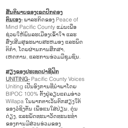
ສັນຕິພາບຂອງເຂດປົກຄອງ
ຕົນເອງ-
ພາລະກິດຂອງ Peace of
Mind Pacific County ແມ່ນເພື່ອ
ຊ່ວຍໃຫ້ພົນລະເມືອງເຂົ້າໃຈ ແລະ
ສົ່ງເສີມສຸຂະພາບສະຫມອງ ແລະພຶດ
ຕິກໍາ, ໂດຍຜ່ານການສຶກສາ,
ເຫດການ, ແລະການຮ່ວມມືຊຸມຊົນ.
ສຽງ​ຂອງ​ປະ​ເທດ​ປາ​ຊີ​ຟິກ
UNITING-
Pacific County Voices
Uniting ເປັນອົງການທີ່ນຳພາໂດຍ
BIPOC 100% ຕັ້ງຢູ່ລຽບແຄມອ່າວ
Willapa ໃນພາກຕາເວັນຕົກສຽງໃຕ້
ຂອງວໍຊິງຕັນ ເພື່ອແນໃສ່ປ່ຽນ, ດຸ່ນ
ດ່ຽງ, ແລະພັດທະນາວັດທະນະທໍາ
ຂອງການມີສ່ວນຮ່ວມຂອງ