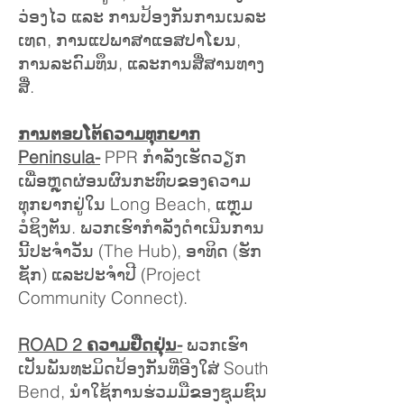
ວ່ອງໄວ ແລະ ການປ້ອງກັນການເນລະ
ເທດ, ການແປພາສາແອສປາໂຍນ,
ການລະດົມທຶນ, ແລະການສື່ສານທາງ
ສື່.
ການຕອບໂຕ້ຄວາມທຸກຍາກ
Peninsula-
PPR ກໍາລັງເຮັດວຽກ
ເພື່ອຫຼຸດຜ່ອນຜົນກະທົບຂອງຄວາມ
ທຸກຍາກຢູ່ໃນ Long Beach, ແຫຼມ
ວໍຊິງຕັນ. ພວກ​ເຮົາ​ກໍາ​ລັງ​ດໍາ​ເນີນ​ການ​
ນີ້​ປະ​ຈໍາ​ວັນ (The Hub​)​, ອາ​ທິດ (ຮັກ​
ຊັກ​) ແລະ​ປະ​ຈໍາ​ປີ (Project
Community Connect​)​.
ROAD 2 ຄວາມຢືດຢຸ່ນ-
ພວກເຮົາ
ເປັນພັນທະມິດປ້ອງກັນທີ່ອີງໃສ່ South
Bend, ນໍາໃຊ້ການຮ່ວມມືຂອງຊຸມຊົນ