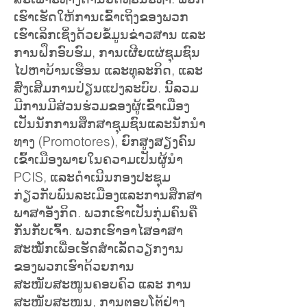
ເຮົາເຮັດໃຫ້ການເຂົ້າເຖິງຂອງພວກ
ເຮົາເລິກເຊິ່ງດ້ວຍຂໍ້ມູນຂ່າວສານ ແລະ
ການຝຶກອົບຮົມ, ການເຜີຍແຜ່ຊຸມຊົນ
ໄປຫາບ້ານເຮືອນ ແລະທຸລະກິດ, ແລະ
ສົ່ງເສີມການປ່ຽນແປງລະບົບ. ນີ້ລວມ
ມີການມີສ່ວນຮ່ວມຂອງຜູ້ເຂົ້າເມືອງ
ເປັນນັກການສຶກສາຊຸມຊົນແລະນັກນໍາ
ທາງ (Promotores), ຍົກສູງສຽງຄົນ
ເຂົ້າເມືອງພາຍໃນຄວາມເປັນຜູ້ນໍາ
PCIS, ແລະດໍາເນີນກອງປະຊຸມ
ກ່ຽວກັບພົນລະເມືອງແລະການສຶກສາ
ພາສາອັງກິດ. ພວກເຮົາເປັນກຸ່ມຄົນຄື
ກັນກັບເຈົ້າ. ພວກເຮົາອາໄສອາສາ
ສະໝັກເພື່ອເຮັດສຳເລັດວຽກງານ
ຂອງພວກເຮົາດ້ວຍການ
ສະໜັບສະໜູນຄອບຄົວ ແລະ ການ
ສະໜັບສະໜູນ, ການຕອບໂຕ້ຢ່າງ