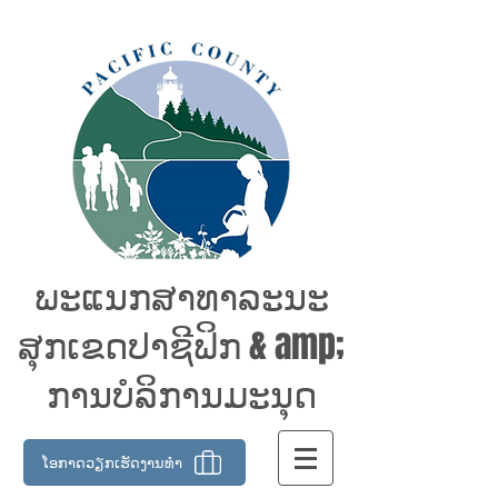
ພະແນກສາທາລະນະ
ສຸກເຂດປາຊີຟິກ & amp;
ການບໍລິການມະນຸດ
ໂອກາດວຽກເຮັດງານທໍາ