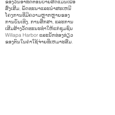
ຂອງວັນອາທິດຕອນບ່າຍສົດແມ່ນເພື່ອ
ສົ່ງເສີມ, ພັດທະນາແລະນໍາສະເຫນີ
ໂຄງການທີ່ມີຄວາມຫຼາກຫຼາຍຂອງ
ການບັນເທີງ, ການສຶກສາ, ແລະການ
ເສີມສ້າງວັດທະນະທໍາໃຫ້ແກ່ຊຸມຊົນ
Willapa Harbor ແລະນັກທ່ອງທ່ຽວ
ຂອງຕົນໃນຄ່າໃຊ້ຈ່າຍທີ່ເຫມາະສົມ.
TEEN Advocacy Coalition-
TAC
ສະ​ຫນັບ​ສະ​ຫນູນ​ໂຄງ​ການ​ຜູ້​ຊ່ວຍ​
ຫມູ່​ໄວ​ລຸ້ນ​ໃນ​ສາມ​ເມືອງ​ໂຮງ​ຮຽນ​,
ເຮັດ​ໃຫ້​ໄວ​ລຸ້ນ​ຮ່ວມ​ກັນ​. ມີການຝຶກ
ອົບຮົມຢ່າງກວ້າງຂວາງເພື່ອໃຫ້ໄວລຸ້ນ
ເຫຼົ່ານີ້ສາມາດຮັບໃຊ້ເປັນຜູ້ສະຫນັບ
ສະຫນູນແລະຊັບພະຍາກອນສໍາລັບ
ຫມູ່ເພື່ອນຂອງພວກເຂົາ. TAC ຍັງ
ສະໜອງທຶນໃຫ້ທີ່ປຶກສາດ້ານການ