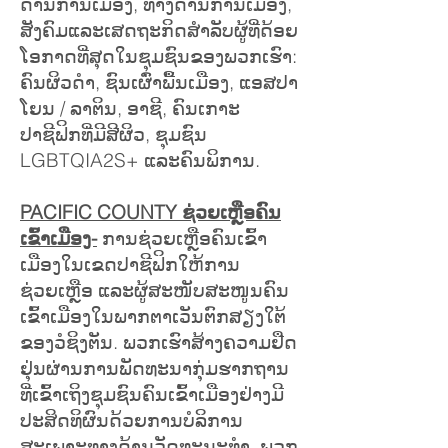
ດ້ານການເມືອງ, ທາງດ້ານການເມືອງ,
ສັງຄົມແລະເສດຖະກິດສໍາລັບຜູ້ທີ່ດ້ອຍ
ໂອກາດທີ່ສຸດໃນຊຸມຊົນຂອງພວກເຮົາ:
ຄົນຜິວດໍາ, ຊົນເຜົ່າພື້ນເມືອງ, ແອສປາ
ໂຍນ / ລາຕິນ, ອາຊີ, ຄົນເກາະ
ປາຊີຟິກທີ່ມີສີຜິວ, ຊຸມຊົນ
LGBTQIA2S+ ແລະຄົນພິການ.
PACIFIC COUNTY ຊ່ວຍເຫຼືອຄົນ
ເຂົ້າເມືອງ-
ການຊ່ວຍເຫຼືອຄົນເຂົ້າ
ເມືອງໃນເຂດປາຊີຟິກໃຫ້ການ
ຊ່ວຍເຫຼືອ ແລະຜູ້ສະໜັບສະໜູນຄົນ
ເຂົ້າເມືອງໃນພາກຕາເວັນຕົກສຽງໃຕ້
ຂອງວໍຊິງຕັນ. ພວກເຮົາສ້າງຄວາມຢືດ
ຢຸ່ນຜ່ານການພັດທະນາກຸ່ມຮາກຖານ
ທີ່ເຂົ້າເຖິງຊຸມຊົນຄົນເຂົ້າເມືອງຢ່າງມີ
ປະສິດທິຜົນດ້ວຍການບໍລິການ
ສະເພາະທາງດ້ານວັດທະນະທໍາ. ພວກ