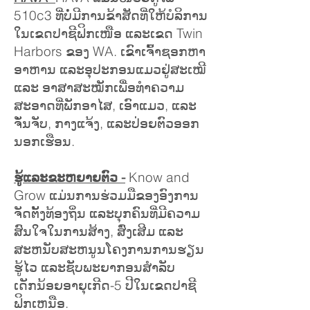
510c3 ທີ່ບໍ່ມີການຂ້າສັດທີ່ໃຫ້ບໍລິການ
ໃນເຂດປາຊີຟິກເໜືອ ແລະເຂດ Twin
Harbors ຂອງ WA. ເຂົາເຈົ້າຊອກຫາ
ອາຫານ ແລະອຸປະກອນແມວຢູ່ສະເໝີ
ແລະ ອາສາສະໝັກເພື່ອທຳຄວາມ
ສະອາດທີ່ພັກອາໄສ, ເອົາແມວ, ແລະ
ຈັ່ນຈັບ, ກາງແຈ້ງ, ແລະປ່ອຍຕົວອອກ
ນອກເຮືອນ.
ຮູ້​ແລະ​ຂະ​ຫຍາຍ​ຕົວ -
Know and
Grow ແມ່ນການຮ່ວມມືຂອງອົງການ
ຈັດຕັ້ງທ້ອງຖິ່ນ ແລະບຸກຄົນທີ່ມີຄວາມ
ສົນໃຈໃນການສ້າງ, ສົ່ງເສີມ ແລະ
ສະຫນັບສະຫນູນໂຄງການການຮຽນ
ຮູ້ໄວ ແລະຊັບພະຍາກອນສໍາລັບ
ເດັກນ້ອຍອາຍຸເກີດ-5 ປີໃນເຂດປາຊີ
ຟິກເຫນືອ.