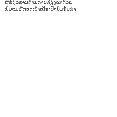
ຜູ້ຊ່ຽວຊານດ້ານການລ້ຽງລູກດ້ວຍ
ນົມແມ່ຫຼືກວດເບິ່ງເຄື່ອງປໍ້ານົມຊັ້ນນໍາ
ຂອງໂຮງຫມໍຂອງພວກເຮົາ.
360-
642-9349
ຕິດຕາມການປ່ຽນແປງໂຄງການ
ການລ້ຽງລູກດ້ວຍນົມແມ່ຂອງ
WIC ໂດຍການຢ້ຽມຢາມ
ໜ້າ
ໂຄງການໂພຊະນາການ WIC
ກະຊວງສາທາລະນະສຸກຂອງ
ລັດວໍຊິງຕັນ
.
ໂຄງການ WIC ລັດວໍຊິງຕັນ