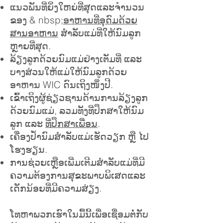
ແນວ​ພັນ​ທີ່​ຍິ່ງ​ໃຫຍ່​ທີ່​ສຸດ​ແລະ​ຈໍາ​ນວນ​
ຂອງ & nbsp​;
ອາຫານທີ່ອຸດົມດ້ວຍ
ສານອາຫານ
ສຳລັບແມ່ທີ່ໃຫ້ນົມລູກ
ຫຼາຍທີ່ສຸດ.
ລ້ຽງລູກດ້ວຍນົມແມ່ຢ່າງເຕັມທີ່ ແລະ
ບາງສ່ວນໃຫ້ແມ່ໃຫ້ນົມລູກດ້ວຍ
ອາຫານ WIC ດົນເຖິງໜຶ່ງປີ.
ເຂົ້າເຖິງຜູ້ຊ່ຽວຊານດ້ານການລ້ຽງລູກ
ດ້ວຍນົມແມ່, ລວມທັງທີ່ປຶກສາໃຫ້ນົມ
ລູກ ແລະ
ທີ່ປຶກສາເພື່ອນ
.
ເຄື່ອງປ້ຳນົມສຳລັບແມ່ເຮັດວຽກ ຫຼື ໄປ
ໂຮງຮຽນ.
ການຊ່ວຍເຫຼືອເພີ່ມເຕີມສໍາລັບແມ່ທີ່ມີ
ຄວາມຕ້ອງການສຸຂະພາບພິເສດແລະ
ເດັກນ້ອຍທີ່ມີຄວາມສ່ຽງ.
ໂທຫາພວກເຮົາໃນມື້ນີ້ເພື່ອເຊື່ອມຕໍ່ກັບ