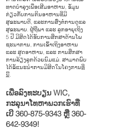
ທາດບໍາລຸງເພື່ອເສີມອາຫານ, ຂໍ້ມູນ
ກ່ຽວກັບການກິນອາຫານທີ່ມີ
ສຸຂະພາບດີ, ແລະການສົ່ງຕໍ່ການດູແລ
ສຸຂະພາບ. ຜູ້ຖືພາ ແລະ ລູກອາຍຸເຖິງ
5 ປີ ມີສິດໄດ້ຮັບການສຶກສາດ້ານໂພ
ຊະນາການ, ການເຂົ້າເຖິງອາຫານ
ແລະ ສູດອາຫານ, ແລະ ການສຶກສາ
ການລ້ຽງລູກດ້ວຍນົມແມ່. ສາມາດພົບ
ໄດ້ຂໍ້ແນະນຳການມີສິດໃນໂຄງການ
ທີ່
ນີ້
.
ເພື່ອລົງທະບຽນ WIC,
ກະລຸນາໂທຫາພວກເຮົາທີ່
ເບີ
360-875-9343
ຫຼື
360-
642-9349
!