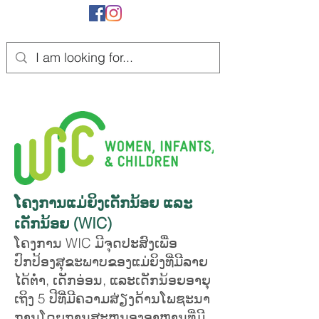
ໂຄງການແມ່ຍິງເດັກນ້ອຍ ແລະ
ເດັກນ້ອຍ (WIC)
ໂຄງການ WIC ມີຈຸດປະສົງເພື່ອ
ປົກປ້ອງສຸຂະພາບຂອງແມ່ຍິງທີ່ມີລາຍ
ໄດ້ຕໍ່າ, ເດັກອ່ອນ, ແລະເດັກນ້ອຍອາຍຸ
ເຖິງ 5 ປີທີ່ມີຄວາມສ່ຽງດ້ານໂພຊະນາ
ການໂດຍການສະຫນອງອາຫານທີ່ມີ