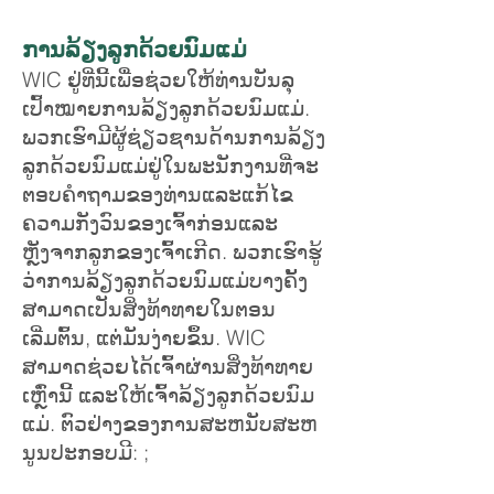
ການລ້ຽງລູກດ້ວຍນົມແມ່
WIC ຢູ່ທີ່ນີ້ເພື່ອຊ່ວຍໃຫ້ທ່ານບັນລຸ
ເປົ້າໝາຍການລ້ຽງລູກດ້ວຍນົມແມ່.
ພວກເຮົາມີຜູ້ຊ່ຽວຊານດ້ານການລ້ຽງ
ລູກດ້ວຍນົມແມ່ຢູ່ໃນພະນັກງານທີ່ຈະ
ຕອບຄໍາຖາມຂອງທ່ານແລະແກ້ໄຂ
ຄວາມກັງວົນຂອງເຈົ້າກ່ອນແລະ
ຫຼັງຈາກລູກຂອງເຈົ້າເກີດ. ພວກເຮົາຮູ້
ວ່າການລ້ຽງລູກດ້ວຍນົມແມ່ບາງຄັ້ງ
ສາມາດເປັນສິ່ງທ້າທາຍໃນຕອນ
ເລີ່ມຕົ້ນ, ແຕ່ມັນງ່າຍຂຶ້ນ. WIC
ສາມາດຊ່ວຍໄດ້
ເຈົ້າຜ່ານສິ່ງທ້າທາຍ
ເຫຼົ່ານີ້ ແລະໃຫ້ເຈົ້າລ້ຽງລູກດ້ວຍນົມ
ແມ່. ຕົວ​ຢ່າງ​ຂອງ​ການ​ສະ​ຫນັບ​ສະ​ຫ
ນູນ​ປະ​ກອບ​ມີ​: ​;