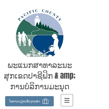
ພະແນກສາທາລະນະ
ສຸກເຂດປາຊີຟິກ & amp;
ການບໍລິການມະນຸດ
ໂອກາດວຽກເຮັດງານທໍາ