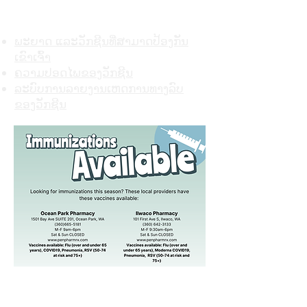
ພະຍາດ ແລະວັກຊີນ
ພະຍາດ ແລະວັກຊີນທີ່ສາມາດປ້ອງກັນ
ເຂົາເຈົ້າ
ຄວາມປອດໄພຂອງວັກຊີນ
ລະບົບການລາຍງານເຫດການທາງລົບ
ຂອງວັກຊີນ