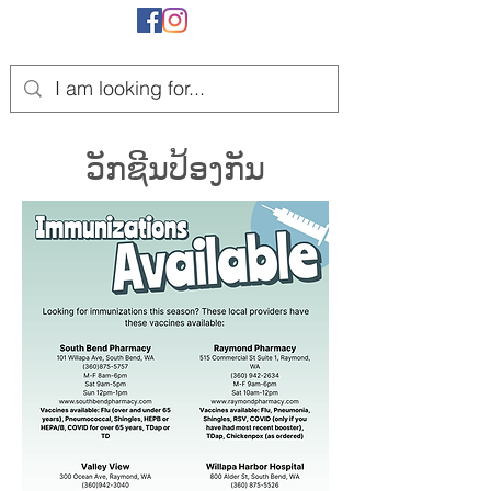
​ວັກ​ຊີນ​ປ້ອງ​ກັນ