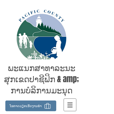
ພະແນກສາທາລະນະ
ສຸກເຂດປາຊີຟິກ & amp;
ການບໍລິການມະນຸດ
ໂອກາດວຽກເຮັດງານທໍາ