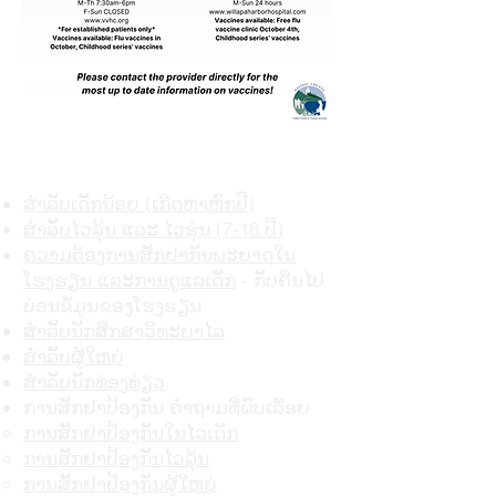
ພູມຄຸ້ມກັນ
ຂໍ້​ມູນ​ຂ່າວ​ສານ​
ສໍາລັບເດັກນ້ອຍ (ເກີດຫາຫົກປີ)
ສຳລັບໄວລຸ້ນ ແລະ ໄວຮຸ່ນ (7-18 ປີ)
ຄວາມຕ້ອງການສັກຢາກັນພະຍາດໃນ
ໂຮງຮຽນ ແລະການດູແລເດັກ
- ກັບ​ຄືນ​ໄປ​
ບ່ອນ​ຂໍ້​ມູນ​ຂອງ​ໂຮງ​ຮຽນ​
ສໍາລັບນັກສຶກສາວິທະຍາໄລ
ສໍາລັບຜູ້ໃຫຍ່
ສໍາລັບນັກທ່ອງທ່ຽວ
ການສັກຢາປ້ອງກັນ ຄໍາຖາມທີ່ພົບເລື້ອຍ
ການສັກຢາປ້ອງກັນໃນໄວເດັກ
ການສັກຢາປ້ອງກັນໄວລຸ້ນ
ການສັກຢາປ້ອງກັນຜູ້ໃຫຍ່