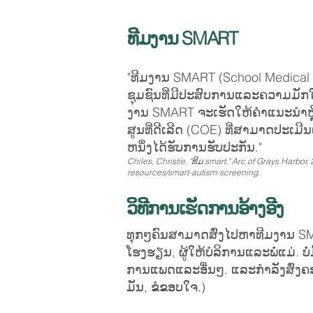
ທີມງານ SMART
"ທີມງານ SMART (School Medical 
ຊຸມຊົນທີ່ມີປະສົບການແລະຄວາມມັກ
ງານ SMART ຈະເຮັດໃຫ້ຄໍາແນະນໍາຫຼືການ
ສູນທີ່ດີເລີດ (COE) ທີ່ສາມາດປະເ
ຫນຶ່ງໄດ້ຮັບການຮັບປະກັນ."
Chiles, Christie. "ທີມ smart." Arc of Grays Harbor,
resources/smart-autism-screening.
ວິທີການເຮັດການອ້າງອີງ
ທຸກໆຄົນສາມາດສົ່ງໄປຫາທີມງານ SMART
ໂຮງຮຽນ, ຜູ້ໃຫ້ບໍລິການແລະພໍ່ແມ່. ບ
ການແພດແລະອື່ນໆ. ແລະກໍາລັງສົ່ງຄອ
ມັນ, ຂໍຂອບໃຈ.)