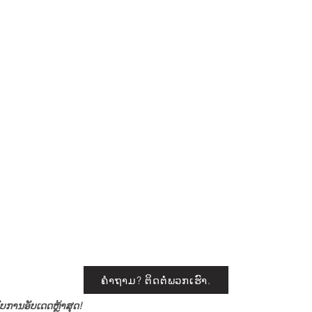
ຄໍາຖາມ? ຕິດ​ຕໍ່​ພວກ​ເຮົາ.
ັບການອັບເດດຫຼ້າສຸດ!