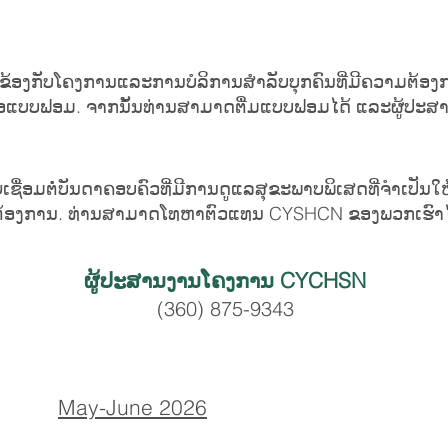
່ກ່ຽວຂ້ອງກັບໂຄງການແລະການບໍລິການສໍາລັບບຸກຄົນທີ່ມີຄວາມຕ
້ເພື່ອແບບຟອມ. ຈາກນັ້ນທ່ານສາມາດຕື່ມແບບຟອມໄດ້ ແລະຜູ້ປະ
ເຊື່ອມ​ຕໍ່​ບັນ​ດາ​ຄອບ​ຄົວ​ທີ່​ມີ​ການ​ດູ​ແລ​ສຸ​ຂະ​ພາບ​ພິ​ເສດ​ທີ່​ຈຳ​ເປັນ​ໃ
າ​ເຈົ້າ​ຕ້ອງ​ການ. ທ່ານສາມາດໂທຫາຕົວແທນ CYSHCN ຂອງພວກເຮົາໄດ້ທີ
ຜູ້ປະສານງານໂຄງການ CYCHSN
(360) 875-9343
May-June 2026