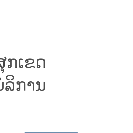
ຸກເຂດ
ບໍລິການ