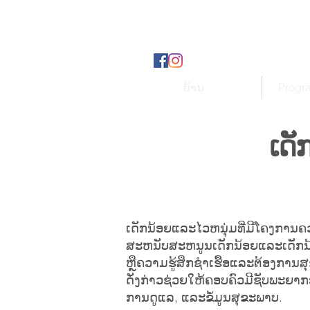
ບ້ານ
Progr
ເດັ
ເດັກນ້ອຍແລະໄວຫນຸ່ມທີ່ມີໂຄງກາ
ສະຫນັບສະຫນູນເດັກນ້ອຍແລະເດັກນ້ອຍ
ຫຼືຄວາມຮູ້ສຶກຊໍາເຮື້ອແລະຕ້ອງການສຸຂະພ
ດັ່ງກ່າວຊ່ວຍໃຫ້ຄອບຄົວມີຊັບພະຍ
ການດູແລ, ແລະຂໍ້ມູນສຸຂະພາບ.