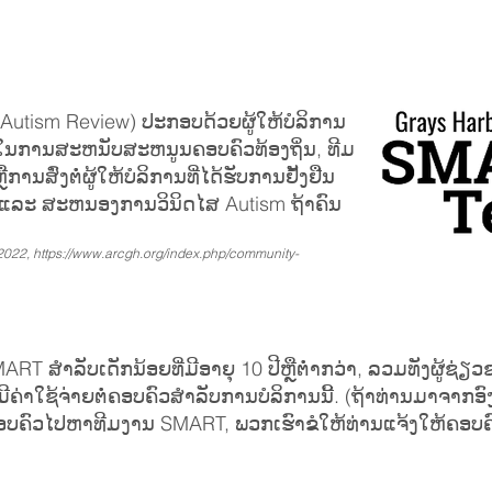
Autism Review) ປະກອບດ້ວຍຜູ້ໃຫ້ບໍລິການ
ໃນການສະຫນັບສະຫນູນຄອບຄົວທ້ອງຖິ່ນ, ທີມ
ສົ່ງຕໍ່ຜູ້ໃຫ້ບໍລິການທີ່ໄດ້ຮັບການຢັ້ງຢືນ
ມີນແລະ ສະຫນອງການວິນິດໄສ Autism ຖ້າຄົນ
 2022,
https://www.arcgh.org/index.php/community-
 ສໍາລັບເດັກນ້ອຍທີ່ມີອາຍຸ 10 ປີຫຼືຕໍ່າກວ່າ, ລວມທັງຜູ້ຊ່
ໍ່ມີຄ່າໃຊ້ຈ່າຍຕໍ່ຄອບຄົວສໍາລັບການບໍລິການນີ້. (ຖ້າທ່ານມາຈາ
ບຄົວໄປຫາທີມງານ SMART, ພວກເຮົາຂໍໃຫ້ທ່ານແຈ້ງໃຫ້ຄອບຄົວກ່