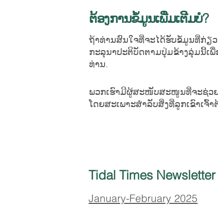
ຕ້ອງການຂໍ້ມູນເພີ່ມເຕີມບໍ?
ຖ້າທ່ານສົນໃຈທີ່ຈະໄດ້ຮັບຂໍ້ມູນທີ
ກະລຸນາປະຕິບັດຕາມປຸ່ມຂ້າງລຸ່ມນີ
ທ່ານ.
ພວກ​ເຮົາ​ມີ​ຜູ້​ສະ​ໜັບ​ສະ​ໜູນ​ທີ່​ຈະ​ຊ່ວຍ​
ໂດຍ​ສະ​ເພາະ​ສຳ​ລັບ​ສິ່ງ​ທີ່​ລູກ​ເຂົ
Tidal Times Newsletter
January-February 2025