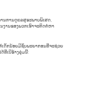
້ອງການການດູແລສຸຂະພາບພິເສດ,
ສານງານຂອງພວກເຮົາຈະຕິດຕໍ່ຫາ
ຫ້​ເດັກ​ນ້ອຍ​ມີ​ຊັບ​ພະ​ຍາ​ກອນ​ທີ່​ຈະ​ຊ່ວຍ​
່ເບີຂ້າງລຸ່ມນີ້: