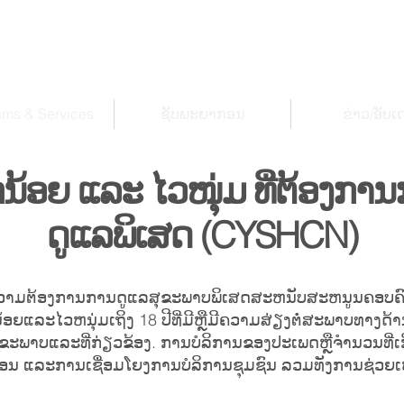
ams & Services
ຊັບ​ພະ​ຍາ​ກອນ
ຂ່າວ/ອັບເ
ກນ້ອຍ ແລະ ໄວໜຸ່ມ ທີ່ຕ້ອງກາ
ດູແລພິເສດ (CYSHCN)
ນຄວາມຕ້ອງການການດູແລສຸຂະພາບພິເສດສະຫນັບສະຫນູນຄອບຄົວ
ແລະໄວຫນຸ່ມເຖິງ 18 ປີທີ່ມີຫຼືມີຄວາມສ່ຽງຕໍ່ສະພາບທາງດ້າ
າບແລະທີ່ກ່ຽວຂ້ອງ. ການ​ບໍ​ລິ​ການ​ຂອງ​ປະ​ເພດ​ຫຼື​ຈໍາ​ນວນ​ທີ່​ເກ
າກອນ ແລະການເຊື່ອມໂຍງການບໍລິການຊຸມຊົນ ລວມທັງການຊ່ວຍ