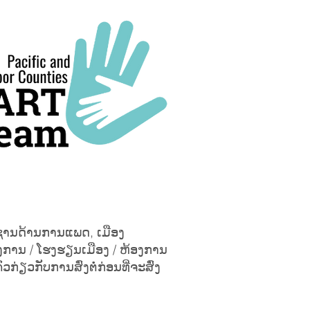
ຽວຊານດ້ານການແພດ, ເມືອງ
ກອົງການ / ໂຮງຮຽນເມືອງ / ຫ້ອງການ
ຽວກັບການສົ່ງຕໍ່ກ່ອນທີ່ຈະສົ່ງ