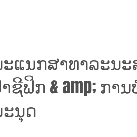
ພະແນກສາທາລະນະສ
າຊີຟິກ & amp; ການ
ມະນຸດ