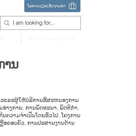
ໂອກາດວຽກເຮັດງານທໍາ
ດດ
Pacific County Home
ນການ
ແລະຜູ້ໃຫ້ບໍລິການທີ່ສະຫນອງການ
ນຮ່າງກາຍ, ການພັດທະນາ, ພຶດຕິກໍາ,
ີນ​ຄວາມ​ຈໍາ​ເປັນ​ໂດຍ​ທົ່ວ​ໄປ​. ໂຄງການ
ເຫຼືອຄອບຄົວ, ການປະສານງານດ້ານ