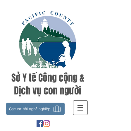
Sở Y tế Công cộng &
Dịch vụ con người
Các cơ hội nghề nghiệp