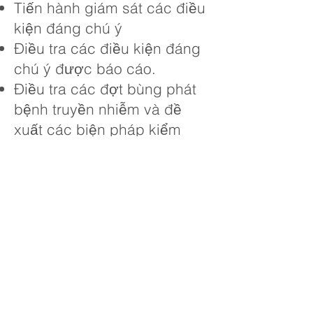
Tiến hành giám sát các điều
kiện đáng chú ý
Điều tra các điều kiện đáng
chú ý được báo cáo.
Điều tra các đợt bùng phát
bệnh truyền nhiễm và đề
xuất các biện pháp kiểm
soát để giảm thiểu sự lây lan
thêm
Phục vụ như một nhà tư vấn
và nguồn lực kỹ thuật cho
cộng đồng nhà cung cấp
dịch vụ chăm sóc sức khỏe
của chúng tôi
Xây dựng và quản lý quan
hệ đối tác với chính quyền