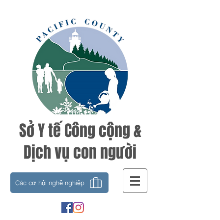
Sở Y tế Công cộng &
Dịch vụ con người
Các cơ hội nghề nghiệp