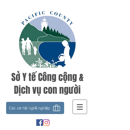
Sở Y tế Công cộng &
Dịch vụ con người
Các cơ hội nghề nghiệp