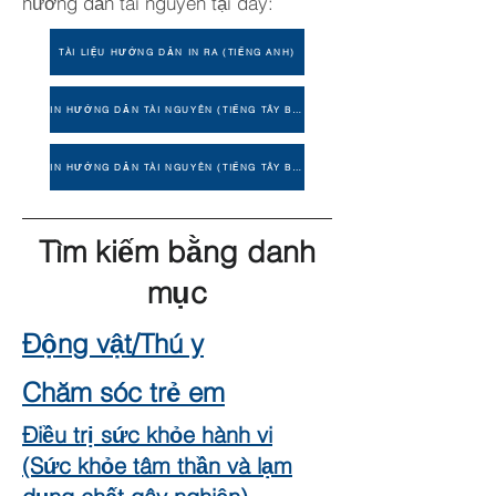
hướng dẫn tài nguyên tại đây:
TÀI LIỆU HƯỚNG DẪN IN RA (TIẾNG ANH)
IN HƯỚNG DẪN TÀI NGUYÊN (TIẾNG TÂY BAN NHA)
IN HƯỚNG DẪN TÀI NGUYÊN (TIẾNG TÂY BAN NHA)
Tìm kiếm bằng danh
mục
Động vật/Thú y
Chăm sóc trẻ em
Điều trị sức khỏe hành vi
(Sức khỏe tâm thần và lạm