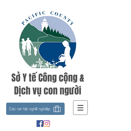
Sở Y tế Công cộng &
Dịch vụ con người
Các cơ hội nghề nghiệp