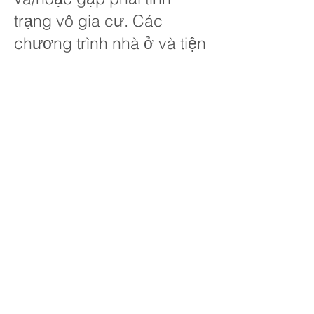
trạng vô gia cư. Các
chương trình nhà ở và tiện
ích có thể được truy cập
thông qua các điểm truy
cập vào mục nhập phối
hợp.
SÀNG LỌC ĐIỀU KIỆN THAM GIA PHỐI HỢP
Câu hỏi? Liên hệ chúng tôi.
Kết nối với chúng tôi trên phương tiện
truyền thông xã hội để có những cập nhật
mới nhất!