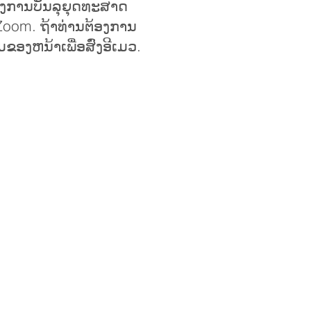
ປເຖິງການບັນລຸຍຸດທະສາດ
Zoom. ຖ້າທ່ານຕ້ອງການ
ຸ່ມຂອງຫນ້າເພື່ອສົ່ງອີເມວ.