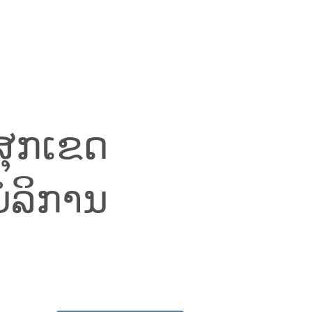
ຸກເຂດ
ບໍລິການ