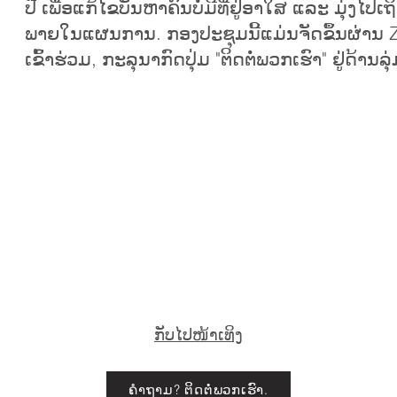
ປີ ເພື່ອແກ້ໄຂບັນຫາຄົນບໍ່ມີທີ່ຢູ່ອາໃສ ແລະ ມຸ່ງໄ
ພາຍໃນແຜນການ. ກອງປະຊຸມນີ້ແມ່ນຈັດຂຶ້ນຜ່ານ 
ເຂົ້າຮ່ວມ, ກະລຸນາກົດປຸ່ມ "ຕິດຕໍ່ພວກເຮົາ" ຢູ່ດ້ານລ
ກັບໄປໜ້າເທິງ
ຄໍາຖາມ? ຕິດ​ຕໍ່​ພວກ​ເຮົາ.