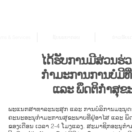
ams & Services
ຊັບ​ພະ​ຍາ​ກອນ
ຂ່າວ/ອັບເ
ໄດ້ຮັບການມີສ່ວນຮ່ວ
ກຳມະການການບໍ່ມີທີ່
ແລະ ພຶດຕິກຳສຸຂ
ພະແນກສາທາລະນະສຸກ ແລະ ການບໍລິການມະນຸດ
ຄະນະອະນຸກຳມະການສຸຂະພາບທີ່ຢູ່ອາໄສ ແລະ ພຶດຕ
ຂອງເດືອນ ເວລາ 2-4 ໂມງແລງ. ສະມາຊິກອະນຸກ