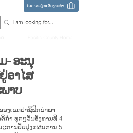
ໂອກາດວຽກເຮັດງານທໍາ
ດດ
Pacific County Home
ມ- ອະນຸ
ຢູ່ອາໄສ
ະພາບ
ຂອງເຂດປາຊີຟິກນຳພາ
ິກຳ ທຸກໆວັນອັງຄານທີ 4
ຳມະການປັບປຸງແຜນການ 5