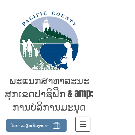
ພະແນກສາທາລະນະ
ສຸກເຂດປາຊີຟິກ & amp;
ການບໍລິການມະນຸດ
ໂອກາດວຽກເຮັດງານທໍາ