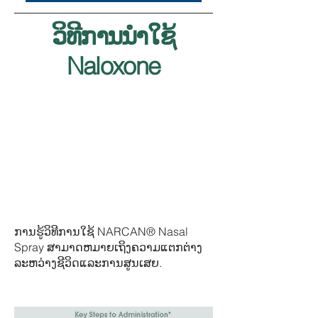
ວິທີການນໍາໃຊ້
Naloxone
ການຮູ້ວິທີການໃຊ້ NARCAN® Nasal
Spray ສາມາດຫມາຍເຖິງຄວາມແຕກຕ່າງ
ລະຫວ່າງຊີວິດແລະການສູນເສຍ.