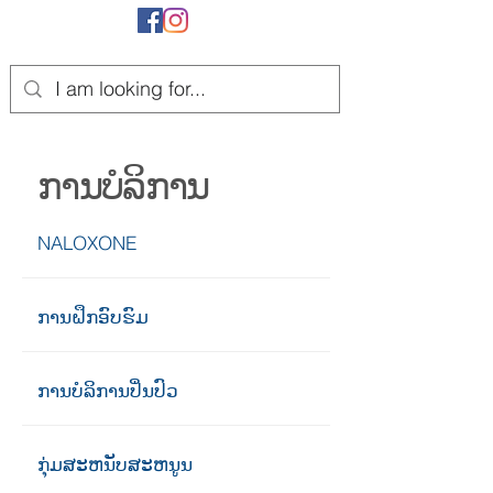
ການບໍລິການ
NALOXONE
ການຝຶກອົບຮົມ
ການບໍລິການປິ່ນປົວ
ກຸ່ມສະຫນັບສະຫນູນ