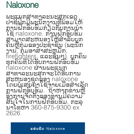
Naloxone
ພະແນກສາທາລະນະສຸກເຂດ
ປາຊີຟິກມີພະນັກງານທີ່ພ້ອມໃຫ້
ການຝຶກອົບຮົມກ່ຽວກັບການນໍາ
ໃຊ້ naloxone. ການ​ຝຶກ​ອົບ​ຮົມ​
ສາ​ມາດ​ສະ​ຫນອງ​ໃຫ້​ສໍາ​ລັບ​ບຸກ​
ຄົນ​ຫຼື​ກຸ່ມ​ຂອງ​ປະ​ຊາ​ຊົນ (ພະ​ນັກ​
ງານ​, ກຸ່ມ​ອາ​ສາ​ສະ​ຫມັກ​,
firefighters​, ແລະ​ອື່ນໆ​)​. ບຸກຄົນ
ທຸກຄົນທີ່ໄດ້ຮັບການຝຶກອົບຮົມ
naloxone ຜ່ານພະແນກ
ສາທາລະນະສຸກຈະໄດ້ຮັບການ
ສະຫນອງຊຸດຂອງ naloxone
ໂດຍບໍ່ເສຍຄ່າໃຊ້ຈ່າຍເມື່ອສໍາເລັດ
ການຝຶກອົບຮົມ. ຖ້າ​ຫາກ​ທ່ານ​ຫຼື​
ອົງ​ການ​ຈັດ​ຕັ້ງ​ຂອງ​ທ່ານ​ມີ​ຄວາມ​
ສົນ​ໃຈ​ໃນ​ການ​ຝຶກ​ອົບ​ຮົມ​, ກະ​ລຸ​
ນາ​ໂທ​ຫາ
360-875-9300
ex
2626
ແຜ່ນພັບ Naloxone