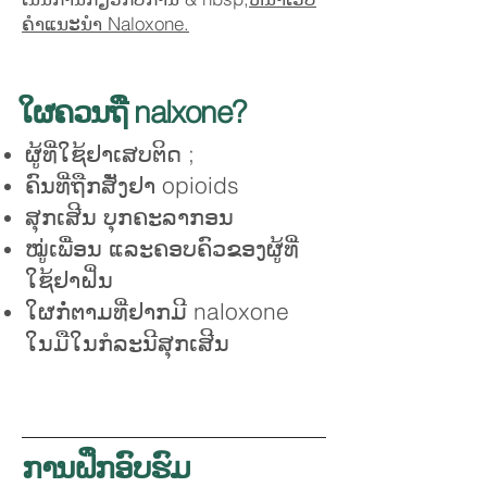
ຄໍາແນະນໍາ Naloxone.
ໃຜຄວນຖື nalxone?
ຜູ້​ທີ່​ໃຊ້​ຢາ​ເສບ​ຕິດ ​;
ຄົນທີ່ຖືກສັ່ງຢາ opioids
ສຸກເສີນ
ບຸກຄະລາກອນ
ໝູ່ເພື່ອນ ແລະຄອບຄົວຂອງຜູ້ທີ່
ໃຊ້ຢາຝິ່ນ
ໃຜກໍ່ຕາມທີ່ຢາກມີ naloxone
ໃນມືໃນກໍລະນີສຸກເສີນ
ການຝຶກອົບຮົມ