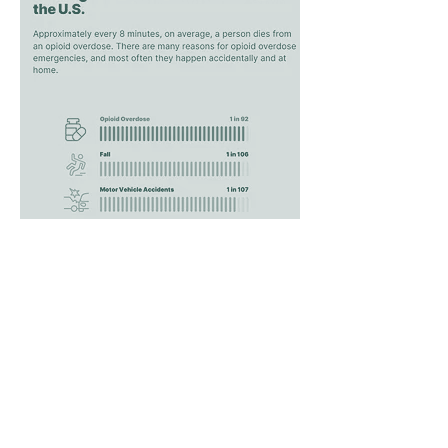
ກັບໄປໜ້າເທິງ
ຄໍາຖາມ? ຕິດ​ຕໍ່​ພວກ​ເຮົາ.
ເຊື່ອມຕໍ່ກັບພວກເຮົາໃນສື່ມວນຊົນສັງຄົມສໍາລັບ
ການອັບເດດຫຼ້າສຸດ!