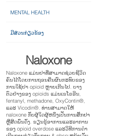
MENTAL HEALTH
ມີ​ສ່ວນ​ກ່ຽວ​ຂ້ອງ
Naloxone
Naloxone ແມ່ນຢາທີ່ສາມາດຊ່ວຍຊີວິດ
ຄົນໄດ້ໂດຍການຖອນຄືນຜົນກະທົບຂອງ
ການໃຊ້ຢາ opioid ຫຼາຍເກີນໄປ. ບາງ
ຕົວຢ່າງຂອງ opioids ແມ່ນເຮໂຣອີນ,
fentanyl, methadone, OxyContin®,
ແລະ Vicodin®. ທ່ານ​ສາ​ມາດ​ໃຫ້
naloxone ກັບ​ຜູ້​ໃດ​ຜູ້​ຫນຶ່ງ​ເປັນ​ການ​ສັກ​ຢາ​
ຫຼື​ສີດ​ພົ່ນ​ດັງ.
ຮຽນ​ຮູ້​ອາ​ການ​ແລະ​ອາ​ການ​
ຂອງ opioid overdose ແລະ​ວິ​ທີ​ການ​ດໍາ​
ເນີນ​ການ​ກ່ຽວ​ກັບ​ການ & nbsp​;
ຫນ້າເວັບ